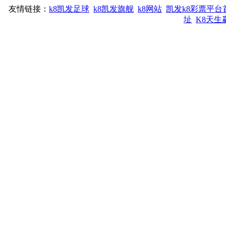
友情链接：
k8凯发足球
k8凯发旗舰
k8网站
凯发k8彩票平台
址
K8天生